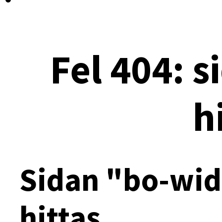
Fel 404: s
h
Sidan "bo-wid
hittas.