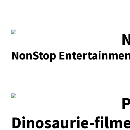
N
NonStop Entertainmen
P
Dinosaurie-film