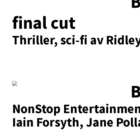
B
final cut
Thriller, sci-fi av Ridle
B
NonStop Entertainmen
Iain Forsyth, Jane Poll