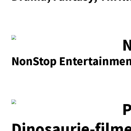
N
NonStop Entertainmen
P
Dinosaurie-film