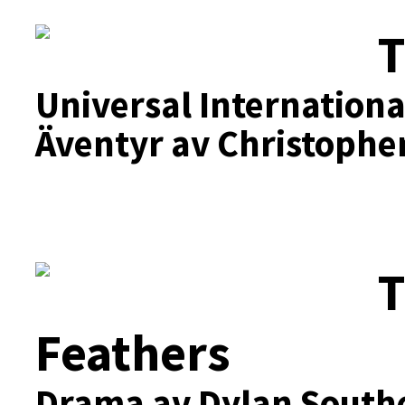
T
Universal Internationa
Äventyr av Christophe
T
Feathers
Drama av Dylan Southe