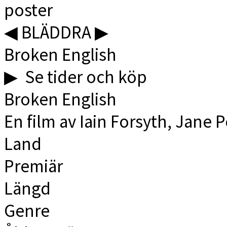
◀︎ BLÄDDRA ▶︎
Broken English
▶︎ Se tider och köp
Broken English
En film av Iain Forsyth, Jane P
Land
Premiär
Längd
Genre