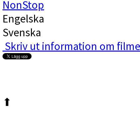
NonStop
Engelska
Svenska
Skriv ut information om film
Elektra Bio i Västerås |
Sinter
60 |
elektra@elektrabio.se
⬆︎