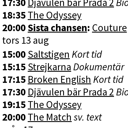
17:30
Djävulen bär Prada 2
Bio
18:35
The Odyssey
20:00
Sista chansen
:
Couture
tors 13 aug
15:00
Saltstigen
Kort tid
15:15
Strejkarna
Dokumentär
17:15
Broken English
Kort tid
17:30
Djävulen bär Prada 2
Bio
19:15
The Odyssey
20:00
The Match
sv. text