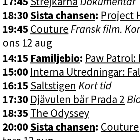
17:45
Strejkarna
Dokumentär
18:30
Sista chansen
:
Project 
19:45
Couture
Fransk film. Kor
ons 12 aug
14:15
Familjebio
:
Paw Patrol:
15:00
Interna Utredningar: Fal
16:15
Saltstigen
Kort tid
17:30
Djävulen bär Prada 2
Bio
18:35
The Odyssey
20:00
Sista chansen
:
Couture