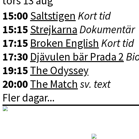
tors 13 aug
15:00
Saltstigen
Kort tid
15:15
Strejkarna
Dokumentär
17:15
Broken English
Kort tid
17:30
Djävulen bär Prada 2
Bio
19:15
The Odyssey
20:00
The Match
sv. text
Fler dagar...
RSS: Kommande filmer