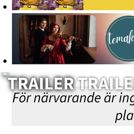
NYÅR
TRAIL
◀︎ BL
För närvarande är in
pla