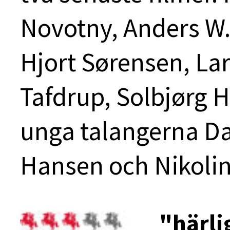
Novotny, Anders W. 
Hjort Sørensen, La
Tafdrup, Solbjørg H
unga talangerna D
Hansen och Nikolin
"härli