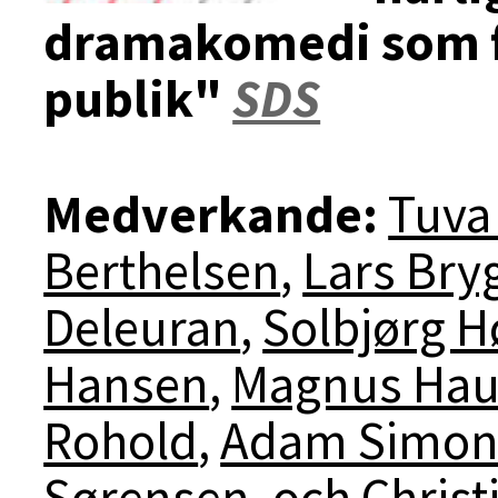
dramakomedi som f
publik"
SDS
Medverkande:
Tuva
Berthelsen
,
Lars Br
Deleuran
,
Solbjørg H
Hansen
,
Magnus Hau
Rohold
,
Adam Simon
Sørensen
, och
Christ