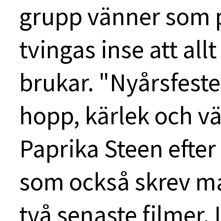
grupp vänner som på
tvingas inse att allt
brukar. "Nyårsfest
hopp, kärlek och v
Paprika Steen efte
som också skrev ma
två senaste filmer. I