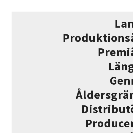
La
Produktions
Premi
Län
Gen
Åldersgrä
Distribut
Produce