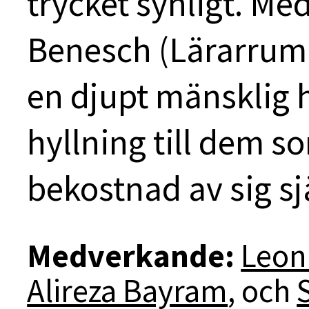
trycket synligt. Me
Benesch (Lärarrumm
en djupt mänsklig 
hyllning till dem s
bekostnad av sig sj
Medverkande:
Leon
Alireza Bayram
, och