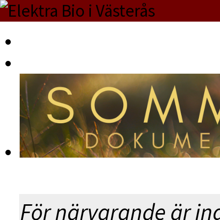
KVÄ
◀︎ BL
För närvarande är in