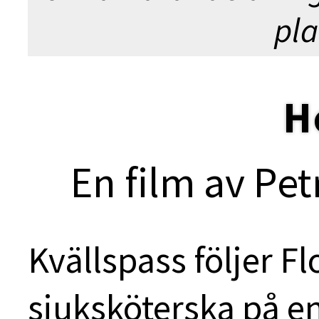
pla
H
En film av Pe
Kvällspass följer Fl
sjuksköterska på e